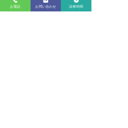
お電話
お問い合わせ
診療時間
第２駐車場
一
郵便局
宮久古見
名鉄協商P
至一宮駅
〒491-0903 愛知県一宮市八幡1丁目6-6
一宮駅より徒歩5分
一宮駅北ガード西口稲荷公園近く